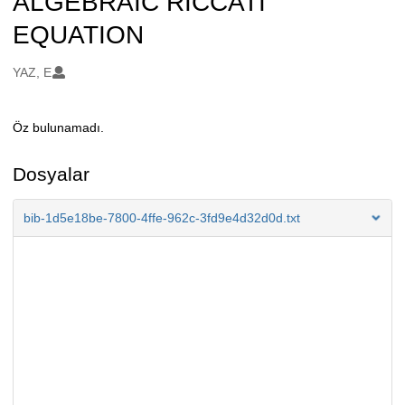
ALGEBRAIC RICCATI
EQUATION
Oluşturanlar
YAZ, E
Öz bulunamadı.
Açıklama
Dosyalar
bib-1d5e18be-7800-4ffe-962c-3fd9e4d32d0d.txt