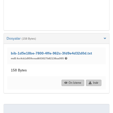
Dosyalar
(158 Bytes)
bib-1d5e18be-7800-4ffe-962c-3fd9e4d32d0d.txt
md5:fccfcb1d959cead603027b82138aa995
158 Bytes
Ön İzleme
İndir