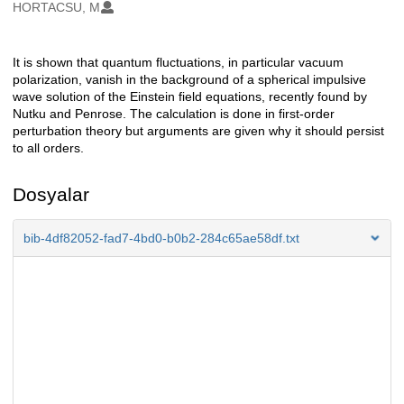
Oluşturanlar
HORTACSU, M
It is shown that quantum fluctuations, in particular vacuum
Açıklama
polarization, vanish in the background of a spherical impulsive
wave solution of the Einstein field equations, recently found by
Nutku and Penrose. The calculation is done in first-order
perturbation theory but arguments are given why it should persist
to all orders.
Dosyalar
bib-4df82052-fad7-4bd0-b0b2-284c65ae58df.txt