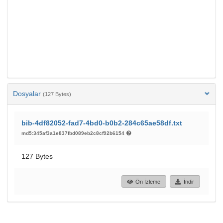
Dosyalar
(127 Bytes)
bib-4df82052-fad7-4bd0-b0b2-284c65ae58df.txt
md5:345af3a1e837fbd089eb2c8cf92b6154
127 Bytes
Ön İzleme
İndir