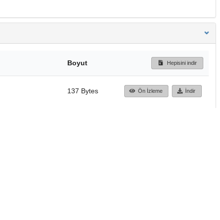
Boyut
Hepisini indir
137 Bytes
Ön İzleme
İndir
Başa dön
TÜBİTAK ULAKBİM
Ulusal Akademik Ağ v