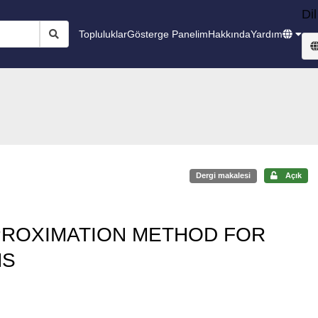
Dil
Topluluklar
Gösterge Panelim
Hakkında
Yardım
Dergi makalesi
Açık
PPROXIMATION METHOD FOR
MS