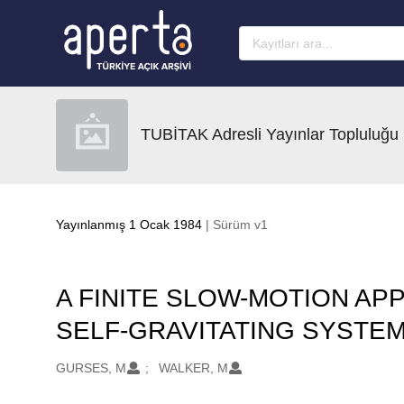
Ana sayfaya geç
TUBİTAK Adresli Yayınlar Topluluğu
Yayınlanmış 1 Ocak 1984
| Sürüm v1
A FINITE SLOW-MOTION A
SELF-GRAVITATING SYSTE
Oluşturanlar
GURSES, M
WALKER, M