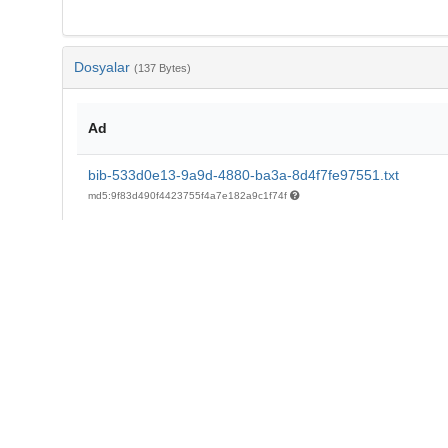
Dosyalar
(137 Bytes)
Ad
bib-533d0e13-9a9d-4880-ba3a-8d4f7fe97551.txt
md5:9f83d490f4423755f4a7e182a9c1f74f