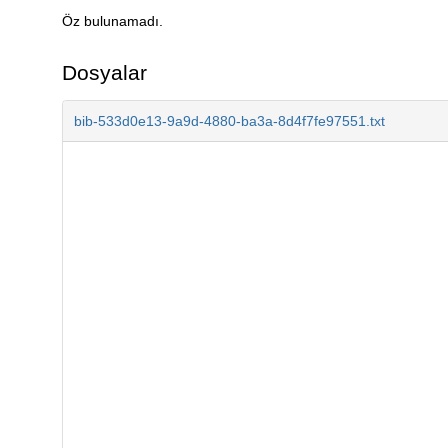
Öz bulunamadı.
Açıklama
Dosyalar
bib-533d0e13-9a9d-4880-ba3a-8d4f7fe97551.txt