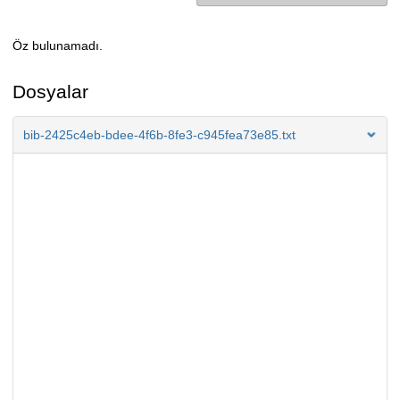
Öz bulunamadı.
Açıklama
Dosyalar
bib-2425c4eb-bdee-4f6b-8fe3-c945fea73e85.txt