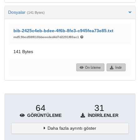
Dosyalar
(141 Bytes)
bib-2425c4eb-bdee-4f6b-8fe3-c945fea73e85.txt
md5:9bcd58f010bbeeeded4d7d2291f80ac1
141 Bytes
Ön İzleme
İndir
64
31
GÖRÜNTÜLEME
İNDIRILENLER
Daha fazla ayrıntı göster