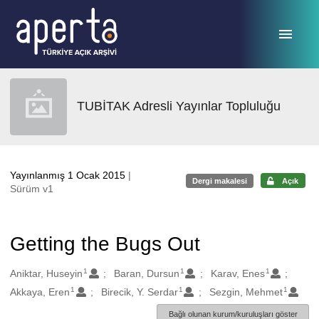
Ana sayfaya geç
TUBİTAK Adresli Yayınlar Topluluğu
Yayınlanmış 1 Ocak 2015
|
Dergi makalesi
Açık
Sürüm v1
Getting the Bugs Out
1
1
1
Oluşturanlar
Aniktar, Huseyin
Baran, Dursun
Karav, Enes
1
1
1
Akkaya, Eren
Birecik, Y. Serdar
Sezgin, Mehmet
Bağlı olunan kurum/kuruluşları göster