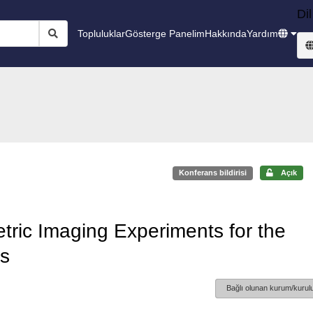
Dil
Topluluklar
Gösterge Panelim
Hakkında
Yardım
Konferans bildirisi
Açık
ric Imaging Experiments for the
ts
Bağlı olunan kurum/kurulu