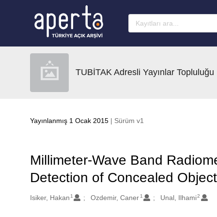
Ana sayfaya geç
TUBİTAK Adresli Yayınlar Topluluğu
Yayınlanmış 1 Ocak 2015
| Sürüm v1
Millimeter-Wave Band Radiomet
Detection of Concealed Objec
1
1
2
Oluşturanlar
Isiker, Hakan
Ozdemir, Caner
Unal, Ilhami