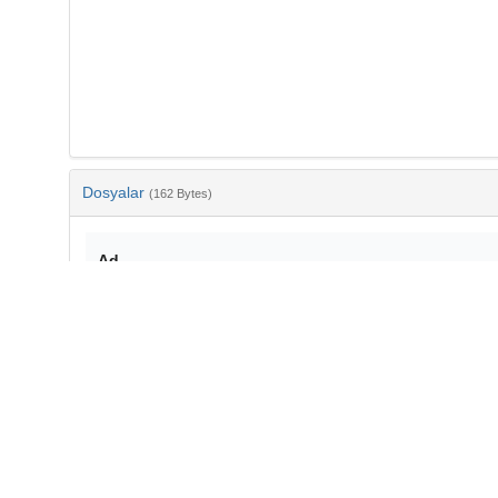
Dosyalar
(162 Bytes)
Ad
bib-ef9ad0a6-9ddf-4e4f-a840-635aac820149.txt
md5:b439612f8d16d277238bf93a8fdfb91b