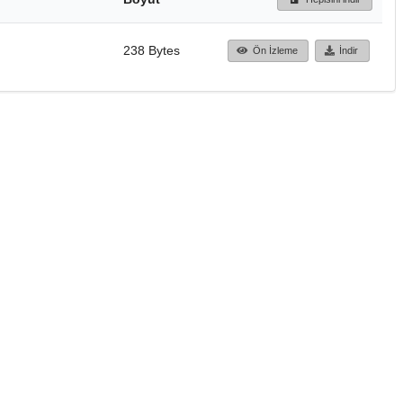
238 Bytes
Ön İzleme
İndir
Başa dön
TÜBİTAK ULAKBİM
Ulusal Akademik Ağ v
Merkezi
Cahit Arf Bilgi Merke
© 2018 Tüm Hakları 