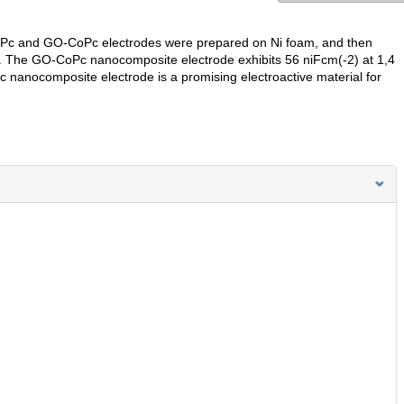
 CoPc and GO-CoPc electrodes were prepared on Ni foam, and then
ed. The GO-CoPc nanocomposite electrode exhibits 56 niFcm(-2) at 1,4
 nanocomposite electrode is a promising electroactive material for