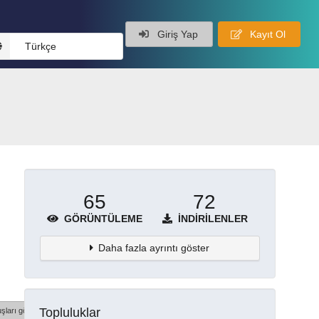
Giriş Yap
Kayıt Ol
Türkçe
65
72
GÖRÜNTÜLEME
İNDIRILENLER
Daha fazla ayrıntı göster
Topluluklar
şları göster