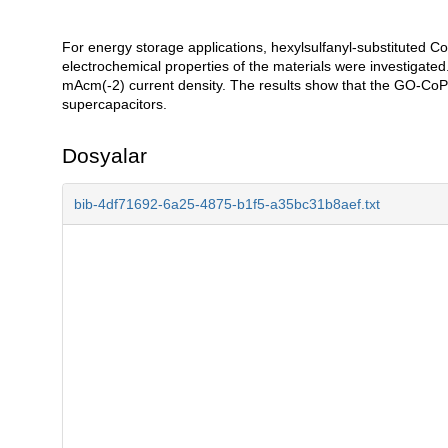
For energy storage applications, hexylsulfanyl-substituted
Açıklama
electrochemical properties of the materials were investigat
mAcm(-2) current density. The results show that the GO-CoPc
supercapacitors.
Dosyalar
bib-4df71692-6a25-4875-b1f5-a35bc31b8aef.txt