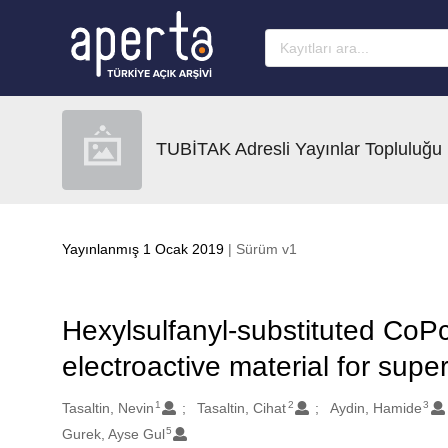
Ana sayfaya geç
TUBİTAK Adresli Yayınlar Topluluğu
Yayınlanmış 1 Ocak 2019
| Sürüm v1
Hexylsulfanyl-substituted Co
electroactive material for supe
1
2
3
Oluşturanlar
Tasaltin, Nevin
Tasaltin, Cihat
Aydin, Hamide
5
Gurek, Ayse Gul