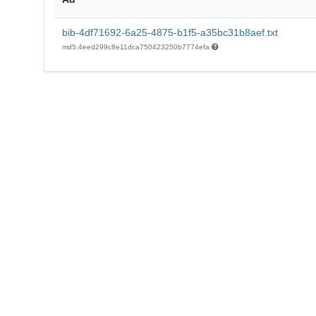
bib-4df71692-6a25-4875-b1f5-a35bc31b8aef.txt
md5:4eed299c8e11dca750423250b7774efa