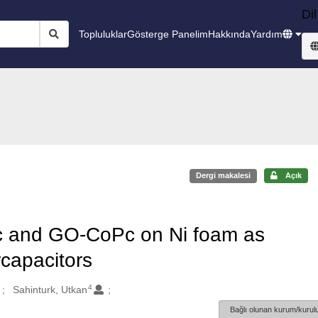
Dil
Topluluklar
Gösterge Panelim
Hakkında
Yardım
Dergi makalesi
Açık
Pc and GO-CoPc on Ni foam as
rcapacitors
4
Sahinturk, Utkan
Bağlı olunan kurum/kurulu