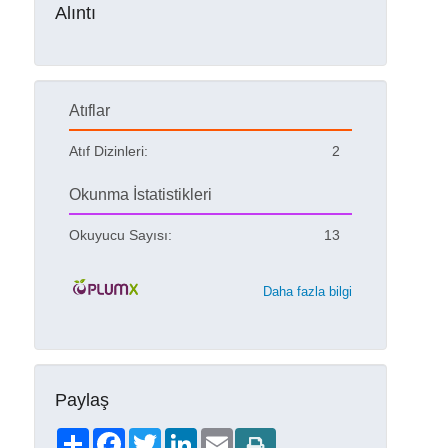
Alıntı
Atıflar
Atıf Dizinleri:
2
Okunma İstatistikleri
Okuyucu Sayısı:
13
Daha fazla bilgi
Paylaş
Share
Facebook
Twitter
LinkedIn
Email